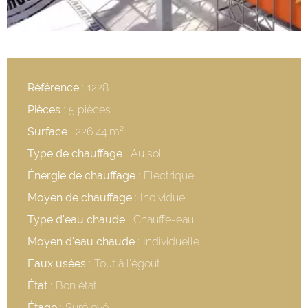
Référence
1228
Pièces
5 pièces
Surface
226.44 m²
Type de chauffage
Au sol
Énergie de chauffage
Electrique
Moyen de chauffage
Individuel
Type d'eau chaude
Chauffe-eau
Moyen d'eau chaude
Individuelle
Eaux usées
Tout à l'égout
État
Bon état
Étage
Surélevé