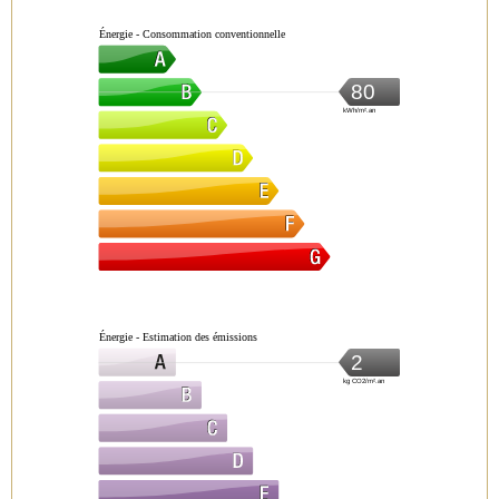
Énergie - Consommation conventionnelle
80
kWh/m².an
Énergie - Estimation des émissions
2
kg CO2/m².an