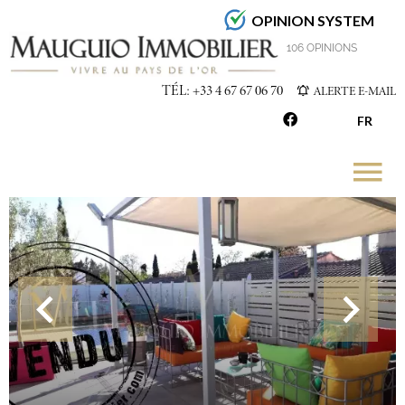
OPINION SYSTEM
4.7
/5
106 OPINIONS
TÉL: +33 4 67 67 06 70
ALERTE E-MAIL
FR