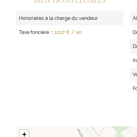
MENTIONS LÉGALES
Honoraires à la charge du vendeur
A
Taxe foncière
1217 € / an
D
D
In
V
F
+