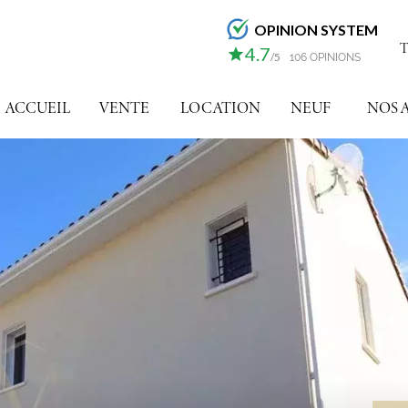
OPINION SYSTEM
T
4.7
/5
106 OPINIONS
ACCUEIL
VENTE
LOCATION
NEUF
NOS 