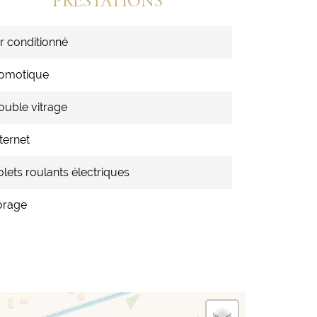
PRESTATIONS
ir conditionné
omotique
ouble vitrage
ternet
olets roulants électriques
orage