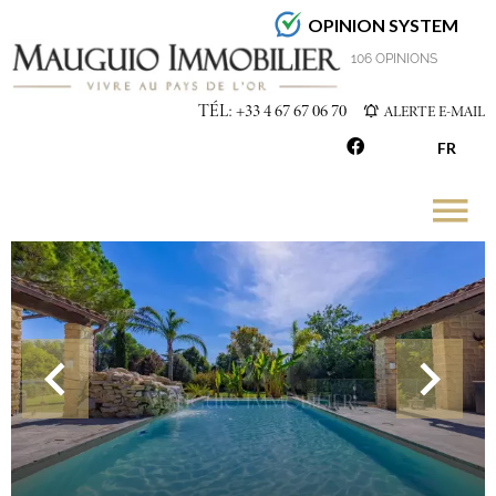
OPINION SYSTEM
4.7
/5
106 OPINIONS
TÉL: +33 4 67 67 06 70
ALERTE E-MAIL
FR