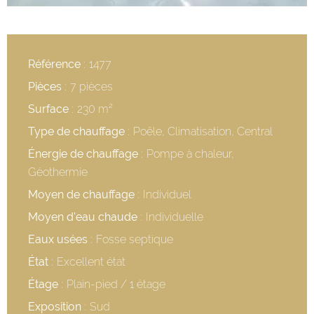
Référence
1477
Pièces
7 pièces
Surface
230 m²
Type de chauffage
Poêle, Climatisation, Central
Énergie de chauffage
Pompe à chaleur,
Géothermie
Moyen de chauffage
Individuel
Moyen d'eau chaude
Individuelle
Eaux usées
Fosse septique
État
Excellent état
Étage
Plain-pied / 1 étage
Exposition
Sud