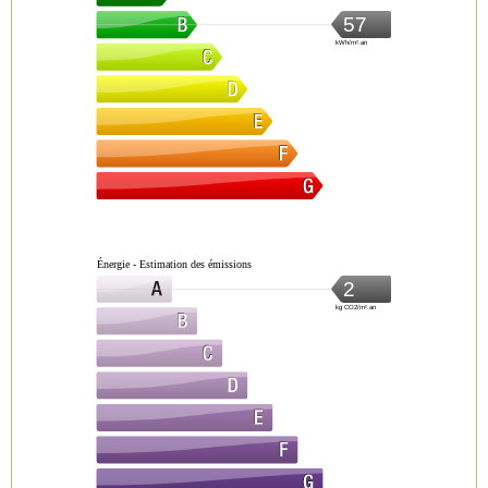
57
kWh/m².an
Énergie - Estimation des émissions
2
kg CO2/m².an