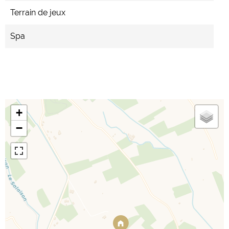
Terrain de jeux
Spa
+
−