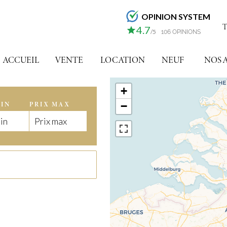
OPINION SYSTEM
T
4.7
/5
106 OPINIONS
ACCUEIL
VENTE
LOCATION
NEUF
NOS 
+
MIN
PRIX MAX
−