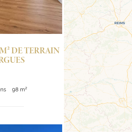
0M² DE TERRAIN
ARGUES
ins
98 m²