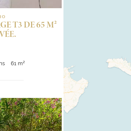
IO
E T3 DE 65 M²
VÉE.
ins
61 m²