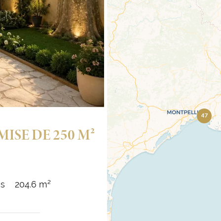
47
ISE DE 250 M²
ns
204.6 m²